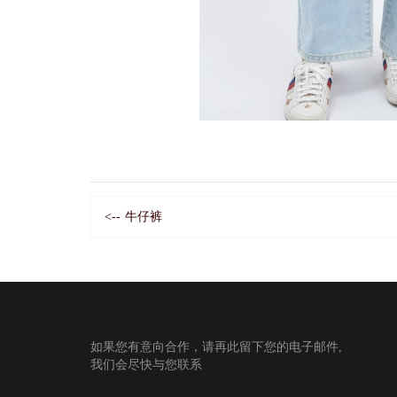
牛仔裤
如果您有意向合作，请再此留下您的电子邮件,
我们会尽快与您联系