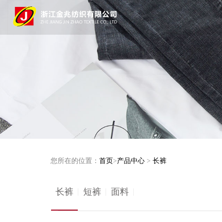
网站首页
关于我们
产品中心
工厂展示
新闻资讯
您所在的位置：
首页
>
产品中心
>
长裤
联系我们
长裤
短裤
面料