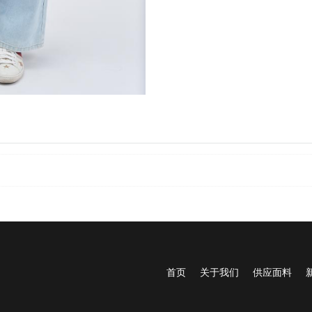
首页
关于我们
供应面料