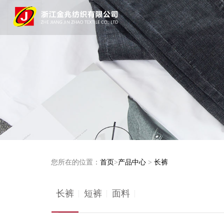
网站首页
关于我们
产品中心
工厂展示
新闻资讯
您所在的位置：
首页
>
产品中心
>
长裤
联系我们
长裤
短裤
面料