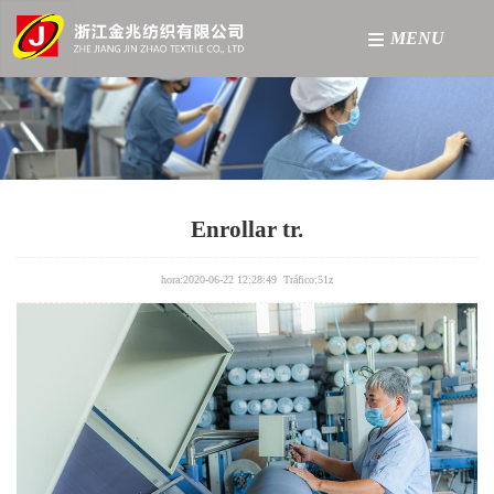
MENU
Casa
sobre nosotros
producto
Enrollar tr.
Fábrica
hora:2020-06-22 12:28:49 Tráfico:
51z
Noticias
Contáctenos